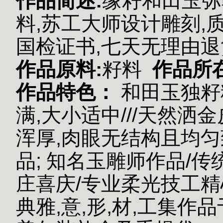
作品简述:
缘籽和田玉弥
料,苏工大师设计雕刻,
国检证书,七天无理由退
作品原料:
籽料
作品所
作品特色：
和田玉独籽
满,大小适中///天然洒金
浑厚,肉眼无结构且均
品;
知名玉雕师作品/传统
庄喜庆/专业柔光技工精
典雅,意,形,材,工集作品