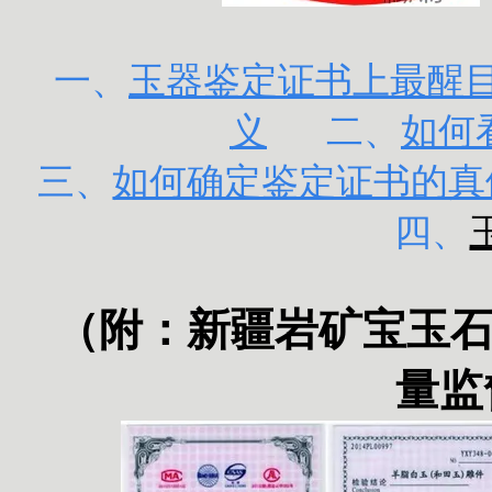
一、
玉器鉴定证书上最醒目的
义
二、
如何
三、
如何确定鉴定证书的真
四、
（附：
新疆岩矿宝玉
量监