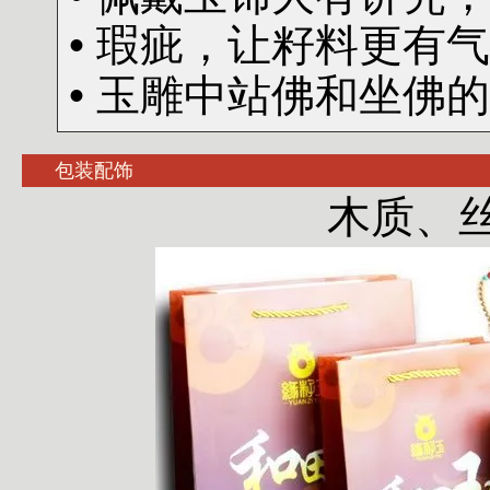
• 瑕疵，让籽料更有
• 玉雕中站佛和坐佛
包装配饰
木质、