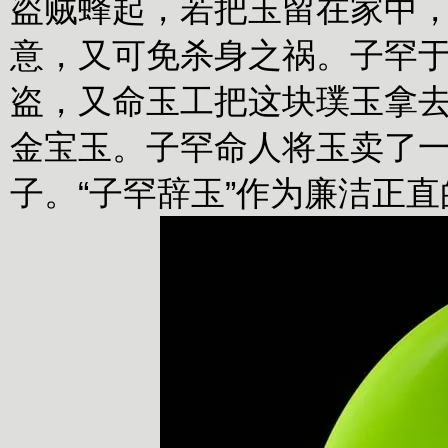
盗贼蜂起，若把玉留在家中
意，又可免杀身之祸。子罕
盗，又命玉工把这块璞玉拿
金宝玉。子罕命人将玉卖了
子。“子罕辞玉”作为廉洁正