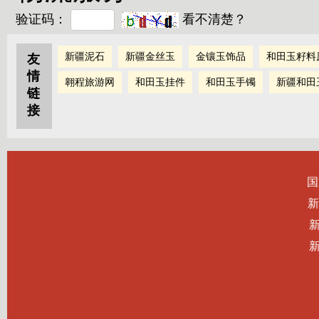
验证码：
看不清楚？
新疆泥石
新疆金丝玉
金镶玉饰品
和田玉籽料
友
情
翱程旅游网
和田玉挂件
和田玉手镯
新疆和田
链
接
国