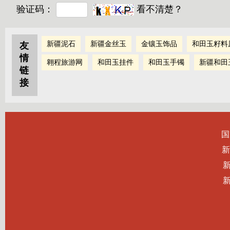
验证码：
看不清楚？
新疆泥石
新疆金丝玉
金镶玉饰品
和田玉籽料
友
情
翱程旅游网
和田玉挂件
和田玉手镯
新疆和田
链
接
国