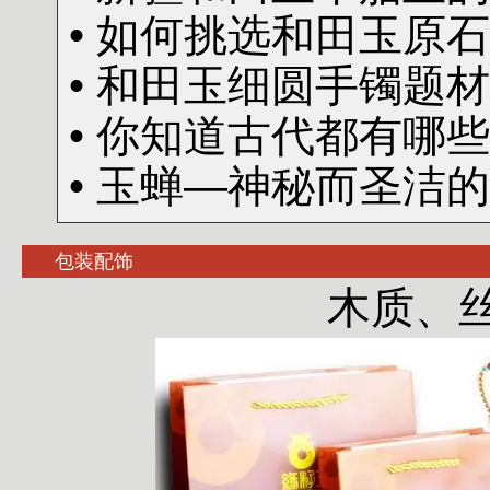
• 如何挑选和田玉原
• 和田玉细圆手镯题
• 你知道古代都有哪
• 玉蝉—神秘而圣洁
包装配饰
木质、