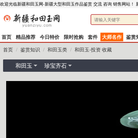
欢迎光临新疆和田玉网-新疆大型和田玉作品鉴赏 交流 咨询 销售网站！
首页
精品推荐
今日特价
限时抢购
套件
大师名作
鉴赏
首页
/
鉴赏知识
/
和田玉类
/
和田玉-投资 收藏
和田玉
珍宝齐石